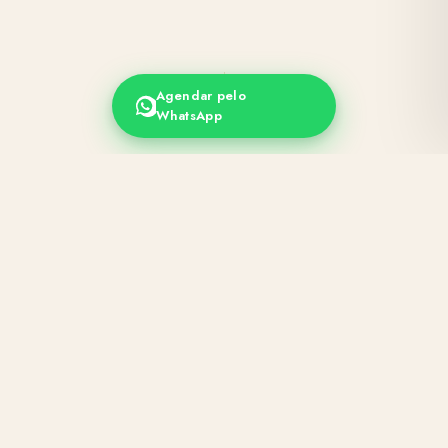
Agendar pelo
WhatsApp
SOBRE MIM
Beatriz
Souza
MÉDICA DERMATOLOGISTA
CRM-SC 28859 · RQE 18886